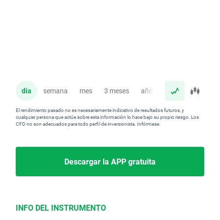
dia
semana
mes
3 meses
año
El rendimiento pasado no es necesariamente indicativo de resultados futuros, y
cualquier persona que actúe sobre esta información lo hace bajo su propio riesgo. Los
CFD no son adecuados para todo perfil de inversionista. Infórmese.
Descargar la APP gratuita
INFO DEL INSTRUMENTO