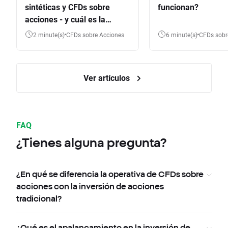
sintéticas y CFDs sobre
funcionan?
acciones - y cuál es la
diferencia?
2 minute(s)
CFDs sobre Acciones
6 minute(s)
CFDs sob
Ver artículos
FAQ
¿Tienes alguna pregunta?
¿En qué se diferencia la operativa de CFDs sobre
acciones con la inversión de acciones
tradicional?
¿Qué es el apalancamiento en la inversión de