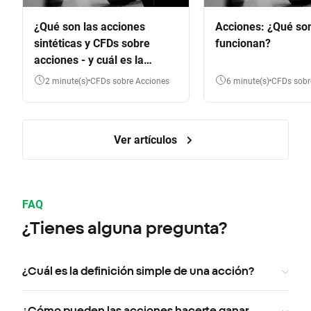
¿Qué son las acciones
Acciones: ¿Qué so
sintéticas y CFDs sobre
funcionan?
acciones - y cuál es la
diferencia?
2 minute(s)
CFDs sobre Acciones
6 minute(s)
CFDs sob
Ver artículos
FAQ
¿Tienes alguna pregunta?
¿Cuál es la definición simple de una acción?
¿Cómo pueden las acciones hacerte ganar