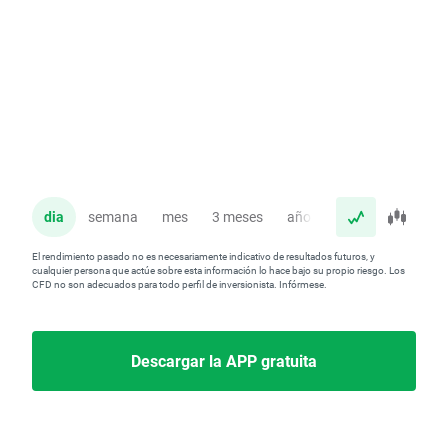
dia
semana
mes
3 meses
año
El rendimiento pasado no es necesariamente indicativo de resultados futuros, y
cualquier persona que actúe sobre esta información lo hace bajo su propio riesgo. Los
CFD no son adecuados para todo perfil de inversionista. Infórmese.
Descargar la APP gratuita