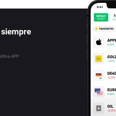
 siempre
uititva APP