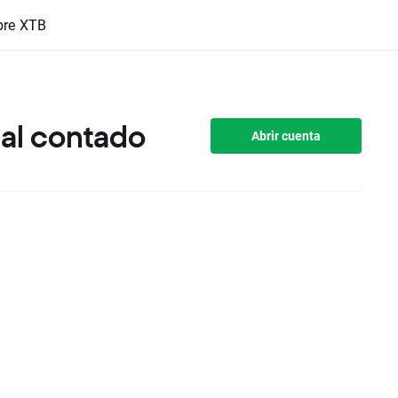
bre XTB
al contado
Abrir cuenta