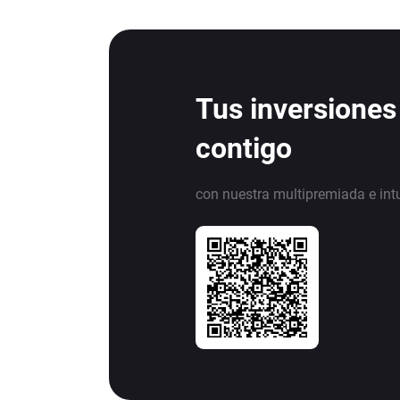
Tus inversiones
contigo
con nuestra multipremiada e int