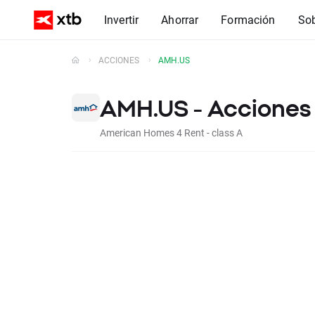
Invertir
Ahorrar
Formación
So
ACCIONES
AMH.US
AMH.US - Acciones 
American Homes 4 Rent - class A