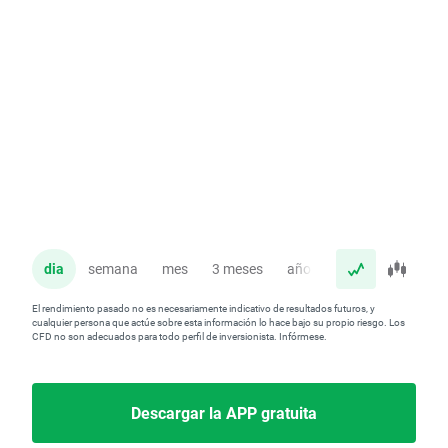
dia
semana
mes
3 meses
año
El rendimiento pasado no es necesariamente indicativo de resultados futuros, y
cualquier persona que actúe sobre esta información lo hace bajo su propio riesgo. Los
CFD no son adecuados para todo perfil de inversionista. Infórmese.
Descargar la APP gratuita