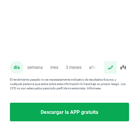
dia
semana
mes
3 meses
año
El rendimiento pasado no es necesariamente indicativo de resultados futuros, y
cualquier persona que actúe sobre esta información lo hace bajo su propio riesgo. Los
CFD no son adecuados para todo perfil de inversionista. Infórmese.
Descargar la APP gratuita