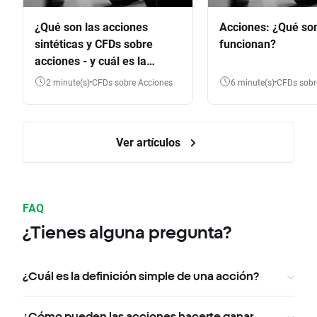
¿Qué son las acciones
Acciones: ¿Qué so
sintéticas y CFDs sobre
funcionan?
acciones - y cuál es la
diferencia?
2 minute(s)
CFDs sobre Acciones
6 minute(s)
CFDs sob
Ver artículos
FAQ
¿Tienes alguna pregunta?
¿Cuál es la definición simple de una acción?
¿Cómo pueden las acciones hacerte ganar