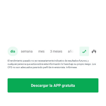
dia
semana
mes
3 meses
año
El rendimiento pasado no es necesariamente indicativo de resultados futuros, y
cualquier persona que actúe sobre esta información lo hace bajo su propio riesgo. Los
CFD no son adecuados para todo perfil de inversionista. Infórmese.
Descargar la APP gratuita