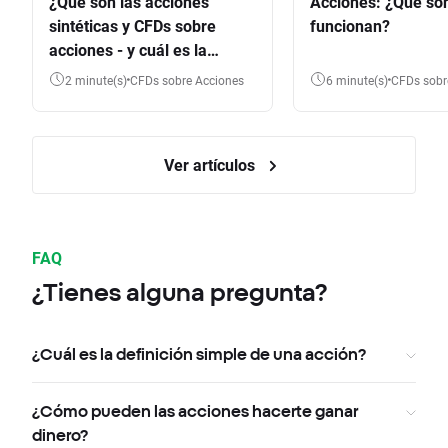
¿Qué son las acciones
Acciones: ¿Qué so
sintéticas y CFDs sobre
funcionan?
acciones - y cuál es la
diferencia?
2 minute(s)
CFDs sobre Acciones
6 minute(s)
CFDs sob
Ver artículos
FAQ
¿Tienes alguna pregunta?
¿Cuál es la definición simple de una acción?
¿Cómo pueden las acciones hacerte ganar
dinero?