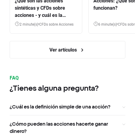
¿Qué son las acciones
Acciones: ¿Qué so
sintéticas y CFDs sobre
funcionan?
acciones - y cuál es la
diferencia?
2 minute(s)
CFDs sobre Acciones
6 minute(s)
CFDs sob
Ver artículos
FAQ
¿Tienes alguna pregunta?
¿Cuál es la definición simple de una acción?
¿Cómo pueden las acciones hacerte ganar
dinero?