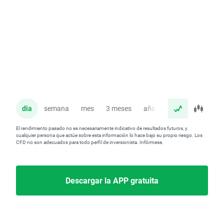
dia
semana
mes
3 meses
año
El rendimiento pasado no es necesariamente indicativo de resultados futuros, y
cualquier persona que actúe sobre esta información lo hace bajo su propio riesgo. Los
CFD no son adecuados para todo perfil de inversionista. Infórmese.
Descargar la APP gratuita