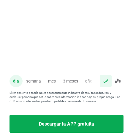
dia
semana
mes
3 meses
año
El rendimiento pasado no es necesariamente indicativo de resultados futuros, y
cualquier persona que actúe sobre esta información lo hace bajo su propio riesgo. Los
CFD no son adecuados para todo perfil de inversionista. Infórmese.
Descargar la APP gratuita