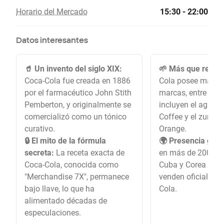
Horario del Mercado
15:30 - 22:00
Datos interesantes
🥤 Un invento del siglo XIX:
🌱 Más que refres
Coca-Cola fue creada en 1886
Cola posee más d
por el farmacéutico John Stith
marcas, entre las 
Pemberton, y originalmente se
incluyen el agua 
comercializó como un tónico
Coffee y el zumo 
curativo.
Orange.
🔒 El mito de la fórmula
🌍 Presencia glob
secreta:
La receta exacta de
en más de 200 paí
Coca-Cola, conocida como
Cuba y Corea del 
"Merchandise 7X", permanece
venden oficialmen
bajo llave, lo que ha
Cola.
alimentado décadas de
especulaciones.