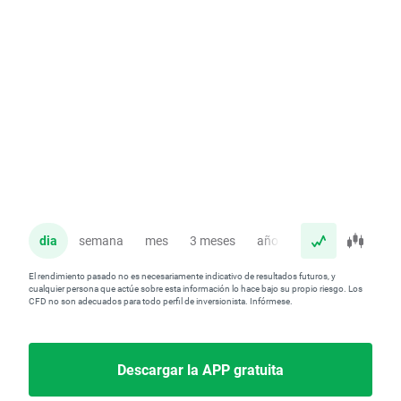
dia
semana
mes
3 meses
año
El rendimiento pasado no es necesariamente indicativo de resultados futuros, y
cualquier persona que actúe sobre esta información lo hace bajo su propio riesgo. Los
CFD no son adecuados para todo perfil de inversionista. Infórmese.
Descargar la APP gratuita