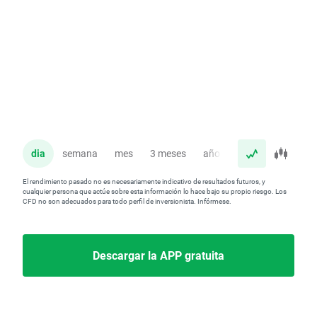
dia
semana
mes
3 meses
año
El rendimiento pasado no es necesariamente indicativo de resultados futuros, y
cualquier persona que actúe sobre esta información lo hace bajo su propio riesgo. Los
CFD no son adecuados para todo perfil de inversionista. Infórmese.
Descargar la APP gratuita