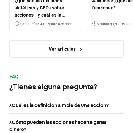
¿Qué son las acciones
Acciones: ¿Qué so
sintéticas y CFDs sobre
funcionan?
acciones - y cuál es la
diferencia?
2 minute(s)
CFDs sobre Acciones
6 minute(s)
CFDs sob
Ver artículos
FAQ
¿Tienes alguna pregunta?
¿Cuál es la definición simple de una acción?
¿Cómo pueden las acciones hacerte ganar
dinero?