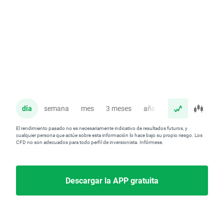
dia
semana
mes
3 meses
año
El rendimiento pasado no es necesariamente indicativo de resultados futuros, y
cualquier persona que actúe sobre esta información lo hace bajo su propio riesgo. Los
CFD no son adecuados para todo perfil de inversionista. Infórmese.
Descargar la APP gratuita