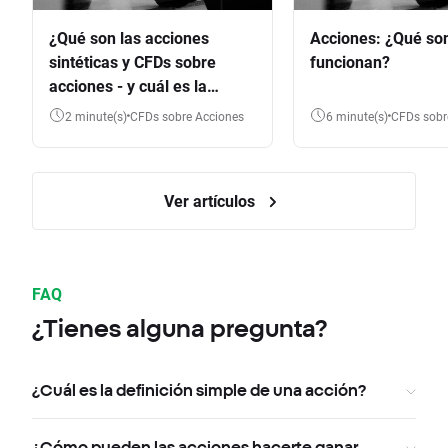
¿Qué son las acciones
Acciones: ¿Qué so
sintéticas y CFDs sobre
funcionan?
acciones - y cuál es la
diferencia?
2 minute(s)
CFDs sobre Acciones
6 minute(s)
CFDs sob
Ver artículos
FAQ
¿Tienes alguna pregunta?
¿Cuál es la definición simple de una acción?
¿Cómo pueden las acciones hacerte ganar