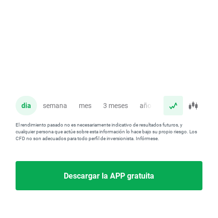
dia
semana
mes
3 meses
año
El rendimiento pasado no es necesariamente indicativo de resultados futuros, y
cualquier persona que actúe sobre esta información lo hace bajo su propio riesgo. Los
CFD no son adecuados para todo perfil de inversionista. Infórmese.
Descargar la APP gratuita