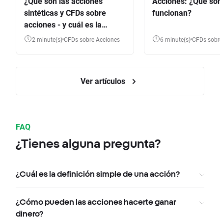
¿Qué son las acciones
Acciones: ¿Qué so
sintéticas y CFDs sobre
funcionan?
acciones - y cuál es la
diferencia?
2 minute(s)
CFDs sobre Acciones
6 minute(s)
CFDs sob
Ver artículos
FAQ
¿Tienes alguna pregunta?
¿Cuál es la definición simple de una acción?
¿Cómo pueden las acciones hacerte ganar
dinero?