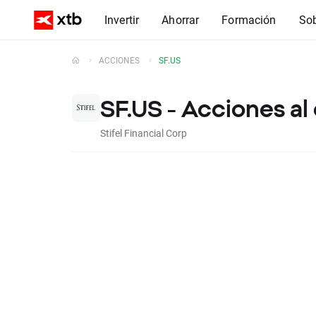
Invertir
Ahorrar
Formación
So
ACCIONES
SF.US
SF.US - Acciones al
Stifel Financial Corp