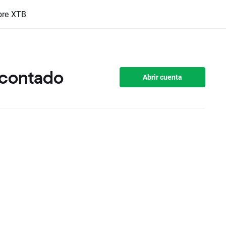
bre XTB
 contado
Abrir cuenta