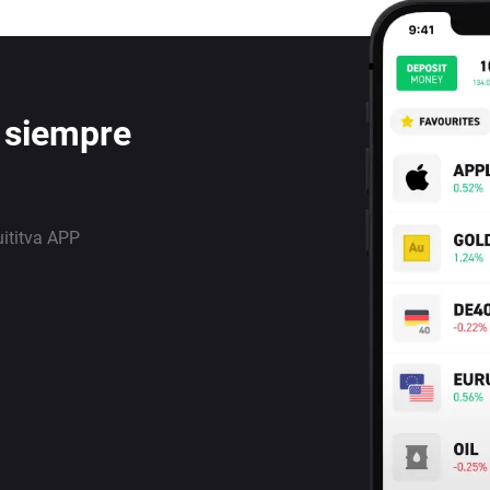
 siempre
uititva APP