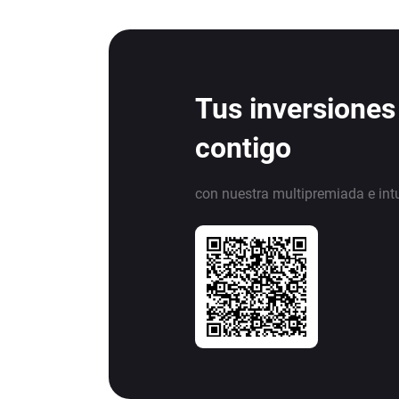
Tus inversiones
contigo
con nuestra multipremiada e int