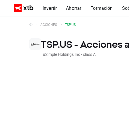
Invertir
Ahorrar
Formación
So
ACCIONES
TSP.US
TSP.US - Acciones 
TuSimple Holdings Inc - class A