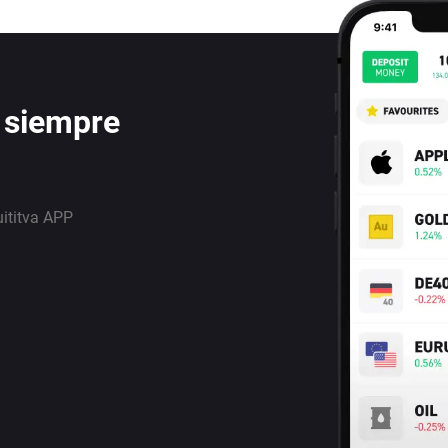
 siempre
uititva APP