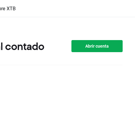
bre XTB
al contado
Abrir cuenta