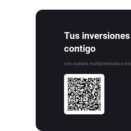
Tus inversiones
contigo
con nuestra multipremiada e int