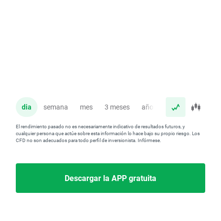
dia
semana
mes
3 meses
año
El rendimiento pasado no es necesariamente indicativo de resultados futuros, y
cualquier persona que actúe sobre esta información lo hace bajo su propio riesgo. Los
CFD no son adecuados para todo perfil de inversionista. Infórmese.
Descargar la APP gratuita