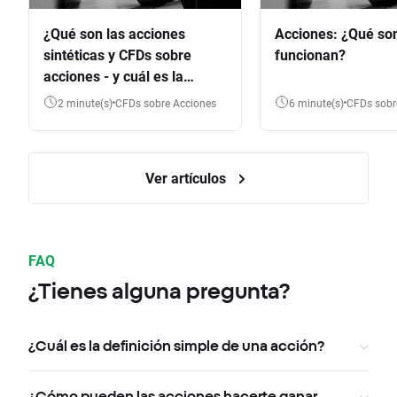
¿Qué son las acciones
Acciones: ¿Qué so
sintéticas y CFDs sobre
funcionan?
acciones - y cuál es la
diferencia?
2 minute(s)
CFDs sobre Acciones
6 minute(s)
CFDs sob
Ver artículos
FAQ
¿Tienes alguna pregunta?
¿Cuál es la definición simple de una acción?
¿Cómo pueden las acciones hacerte ganar