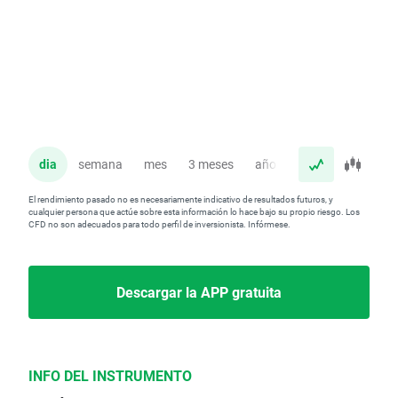
dia
semana
mes
3 meses
año
El rendimiento pasado no es necesariamente indicativo de resultados futuros, y
cualquier persona que actúe sobre esta información lo hace bajo su propio riesgo. Los
CFD no son adecuados para todo perfil de inversionista. Infórmese.
Descargar la APP gratuita
INFO DEL INSTRUMENTO