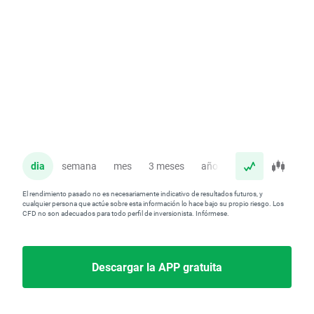
dia
semana
mes
3 meses
año
El rendimiento pasado no es necesariamente indicativo de resultados futuros, y
cualquier persona que actúe sobre esta información lo hace bajo su propio riesgo. Los
CFD no son adecuados para todo perfil de inversionista. Infórmese.
Descargar la APP gratuita