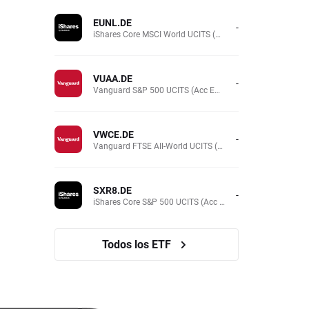
EUNL.DE
-
iShares Core MSCI World UCITS (Acc EUR)
VUAA.DE
-
Vanguard S&P 500 UCITS (Acc EUR)
VWCE.DE
-
Vanguard FTSE All-World UCITS (Acc EUR )
SXR8.DE
-
iShares Core S&P 500 UCITS (Acc EUR)
Todos los ETF