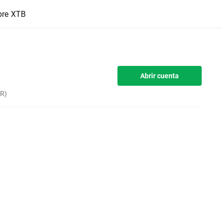
bre XTB
Abrir cuenta
UR)