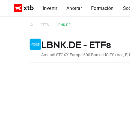
Invertir
Ahorrar
Formación
So
ETFS
LBNK.DE
LBNK.DE - ETFs
Amundi STOXX Europe 600 Banks UCITS (Acc, E