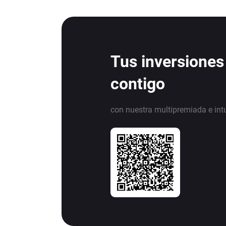
Tus inversiones
contigo
con nuestra multipremiada e int