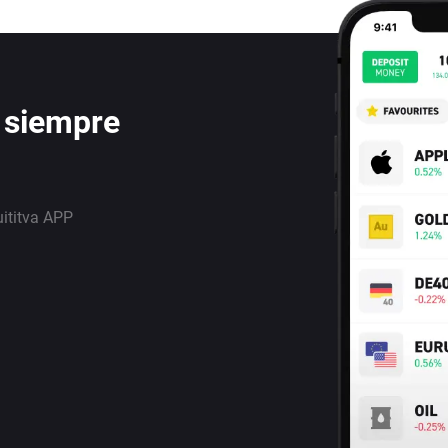
 siempre
uititva APP