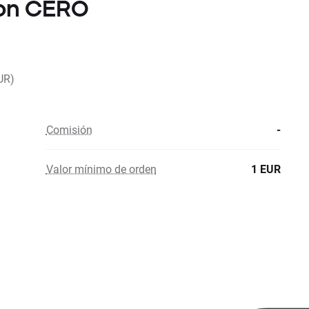
con CERO
UR)
Comisión
-
Valor mínimo de orden
1 EUR