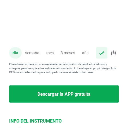
dia
semana
mes
3 meses
año
El rendimiento pasado no es necesariamente indicativo de resultados futuros, y
cualquier persona que actúe sobre esta información lo hace bajo su propio riesgo. Los
CFD no son adecuados para todo perfil de inversionista. Infórmese.
Descargar la APP gratuita
INFO DEL INSTRUMENTO