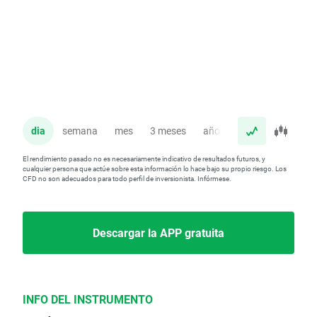
dia
semana
mes
3 meses
año
El rendimiento pasado no es necesariamente indicativo de resultados futuros, y
cualquier persona que actúe sobre esta información lo hace bajo su propio riesgo. Los
CFD no son adecuados para todo perfil de inversionista. Infórmese.
Descargar la APP gratuita
INFO DEL INSTRUMENTO