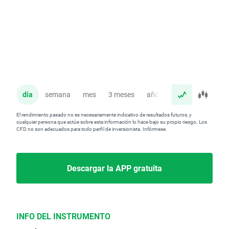
dia
semana
mes
3 meses
año
El rendimiento pasado no es necesariamente indicativo de resultados futuros, y
cualquier persona que actúe sobre esta información lo hace bajo su propio riesgo. Los
CFD no son adecuados para todo perfil de inversionista. Infórmese.
Descargar la APP gratuita
INFO DEL INSTRUMENTO