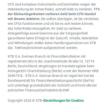
CFD sind komplexe Instrumente und beinhalten wegen der
Hebelwirkung ein hohes Risiko, schnell Geld zu verlieren.
77%
der Kleinanlegerkonten verlieren Geld beim CFD-Handel
mit diesem Anbieter.
Sie sollten überlegen, ob Sie verstehen,
wie CFDs funktionieren und ob Sie es sich leisten können,
das hohe Risiko einzugehen, Ihr Geld zu verlieren.
Anlageerfolge sowie Gewinne aus der Vergangenheit
garantieren keine Erfolge in der Zukunft. Inhalte, Newsletter
und Mitteilungen stellen keine Handlungsansätze von XTB
dar. Telefonate können aufgezeichnet werden.
XTB S.A. German Branch ist Finanzdienstleister mit
registriertem Sitz in der Joachimsthaler Straße 10, 10719
Berlin, Deutschland, eingetragen im Handelsregister beim
Amtsgericht Charlottenburg (Berlin) unter der Nummer HRB
269075 B.. XTB S.A. German Branch ist registriert bei der
Bundesanstalt für Finanzdienstleistungsaufsicht (BaFin)
und unterliegt grundsätzlich der Aufsicht und Kontrolle der
polnischen Finanzaufsichtsbehörde KNF.
Copyright 2026 © XTB
•
Einstellungen für Cookies