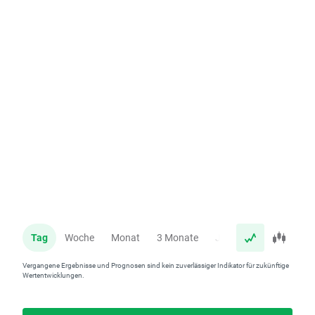
Tag
Woche
Monat
3 Monate
Jahr
Vergangene Ergebnisse und Prognosen sind kein zuverlässiger Indikator für zukünftige
Wertentwicklungen.