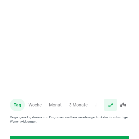
Tag
Woche
Monat
3 Monate
Jahr
Vergangene Ergebnisse und Prognosen sind kein zuverlässiger Indikator für zukünftige
Wertentwicklungen.