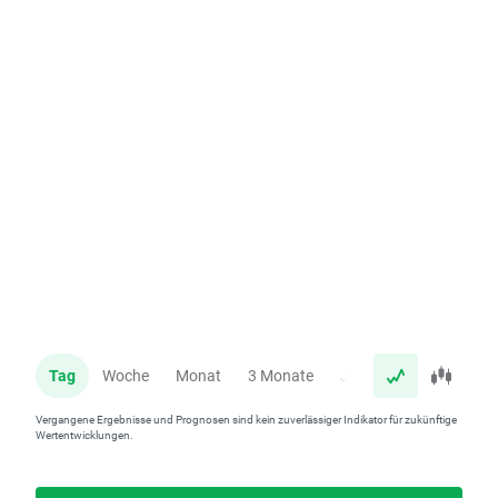
Tag
Woche
Monat
3 Monate
Jahr
Vergangene Ergebnisse und Prognosen sind kein zuverlässiger Indikator für zukünftige
Wertentwicklungen.