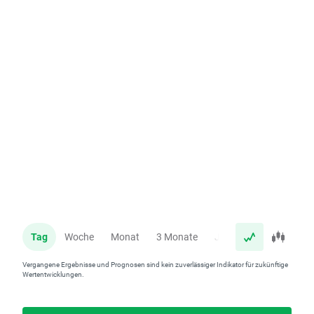
Tag
Woche
Monat
3 Monate
Jahr
Vergangene Ergebnisse und Prognosen sind kein zuverlässiger Indikator für zukünftige
Wertentwicklungen.