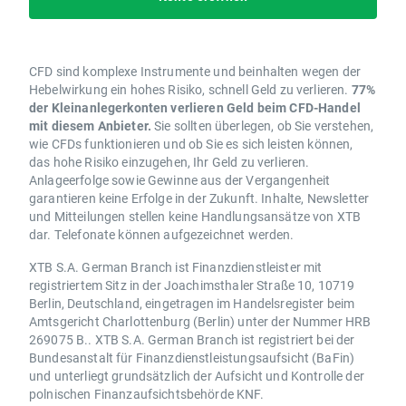
CFD sind komplexe Instrumente und beinhalten wegen der
Hebelwirkung ein hohes Risiko, schnell Geld zu verlieren.
77%
der Kleinanlegerkonten verlieren Geld beim CFD-Handel
mit diesem Anbieter.
Sie sollten überlegen, ob Sie verstehen,
wie CFDs funktionieren und ob Sie es sich leisten können,
das hohe Risiko einzugehen, Ihr Geld zu verlieren.
Anlageerfolge sowie Gewinne aus der Vergangenheit
garantieren keine Erfolge in der Zukunft. Inhalte, Newsletter
und Mitteilungen stellen keine Handlungsansätze von XTB
dar. Telefonate können aufgezeichnet werden.
XTB S.A. German Branch ist Finanzdienstleister mit
registriertem Sitz in der Joachimsthaler Straße 10, 10719
Berlin, Deutschland, eingetragen im Handelsregister beim
Amtsgericht Charlottenburg (Berlin) unter der Nummer HRB
269075 B.. XTB S.A. German Branch ist registriert bei der
Bundesanstalt für Finanzdienstleistungsaufsicht (BaFin)
und unterliegt grundsätzlich der Aufsicht und Kontrolle der
polnischen Finanzaufsichtsbehörde KNF.