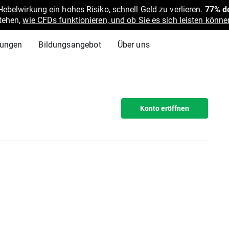
belwirkung ein hohes Risiko, schnell Geld zu verlieren.
77% de
stehen,
wie CFDs funktionieren, und ob Sie es sich leisten können
lungen
Bildungsangebot
Über uns
Konto eröffnen