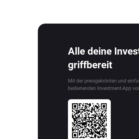
Alle deine Inve
griffbereit
Mit der preisgekrönten und einf
bedienenden Investment-App vo