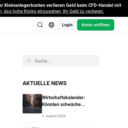
r Kleinanlegerkonten verlieren Geld beim CFD-Handel mit
, das hohe Risiko einzugehen, Ihr Geld zu verlieren.
Login
Konto eröffnen
AKTUELLE NEWS
Wirtschaftskalender:
Könnten schwäche...
6. August 2026