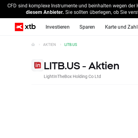
CFD sind komplexe Instrumente und beinhalten wegen der He
diesem Anbieter.
Sie sollten überlegen, ob Sie ver
Investieren
Sparen
Karte und Zah
AKTIEN
LITB.US
LITB.US - Aktien
LightInTheBox Holding Co Ltd