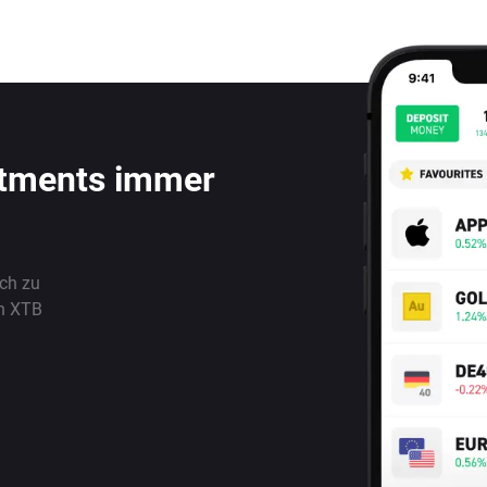
stments immer
ach zu
n XTB