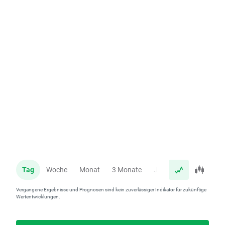
Tag
Woche
Monat
3 Monate
Jahr
Vergangene Ergebnisse und Prognosen sind kein zuverlässiger Indikator für zukünftige
Wertentwicklungen.