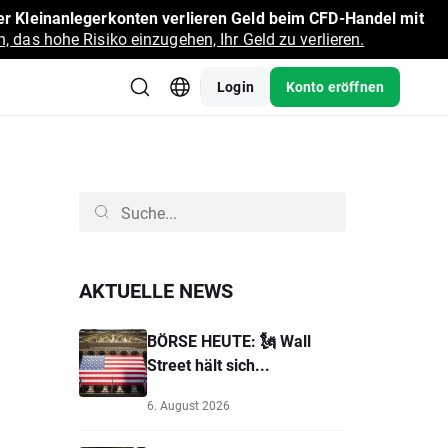
r Kleinanlegerkonten verlieren Geld beim CFD-Handel mit
, das hohe Risiko einzugehen, Ihr Geld zu verlieren.
Login
Konto eröffnen
AKTUELLE NEWS
BÖRSE HEUTE: 🗽 Wall
Street hält sich...
6. August 2026