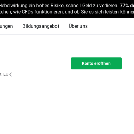
belwirkung ein hohes Risiko, schnell Geld zu verlieren.
77% de
stehen,
wie CFDs funktionieren, und ob Sie es sich leisten können
lungen
Bildungsangebot
Über uns
Konto eröffnen
t, EUR)