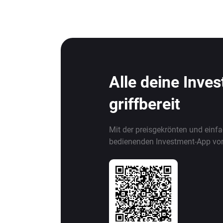
Alle deine Inve
griffbereit
Mit der preisgekrönten und einf
bedienenden Investment-App vo