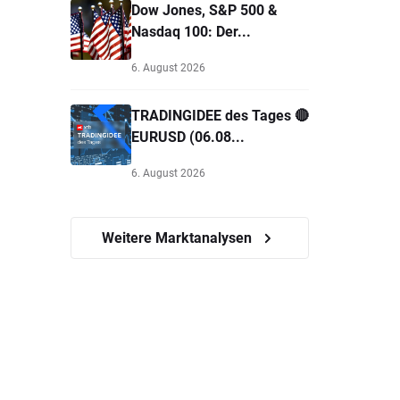
Dow Jones, S&P 500 &
Nasdaq 100: Der...
6. August 2026
TRADINGIDEE des Tages 🔴
EURUSD (06.08...
6. August 2026
Weitere Marktanalysen