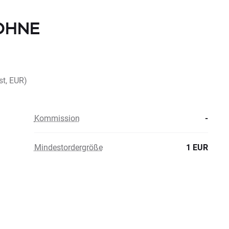
 OHNE
st, EUR)
Kommission
-
Mindestordergröße
1 EUR