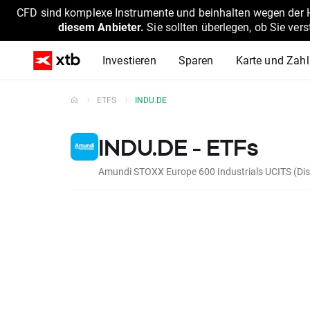
CFD sind komplexe Instrumente und beinhalten wegen der He
diesem Anbieter.
Sie sollten überlegen, ob Sie ver
Investieren
Sparen
Karte und Zah
ETFS
INDU.DE
INDU.DE - ETFs
Amundi STOXX Europe 600 Industrials UCITS (Dis