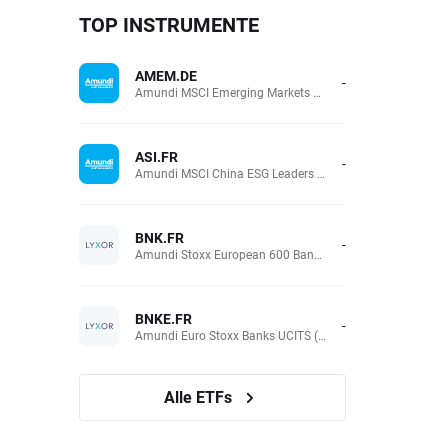
TOP INSTRUMENTE
AMEM.DE
-
Amundi MSCI Emerging Markets UCITS (Acc EUR)
ASI.FR
-
Amundi MSCI China ESG Leaders Extra (DR) UCITS (Acc EUR)
BNK.FR
-
Amundi Stoxx European 600 Banks UCITS(Acc EUR)
BNKE.FR
-
Amundi Euro Stoxx Banks UCITS (Acc EUR)
Alle ETFs