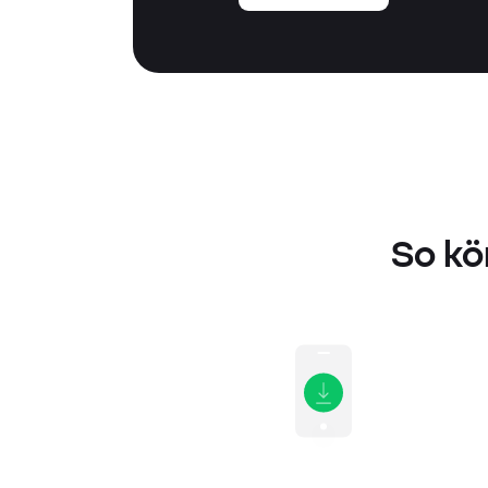
So kö