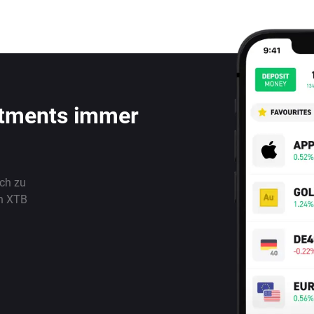
stments immer
ach zu
n XTB