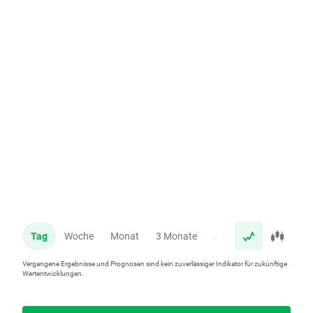
Tag
Woche
Monat
3 Monate
Jahr
Vergangene Ergebnisse und Prognosen sind kein zuverlässiger Indikator für zukünftige
Wertentwicklungen.