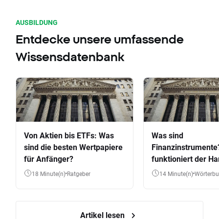
AUSBILDUNG
Entdecke unsere umfassende
Wissensdatenbank
Von Aktien bis ETFs: Was
Was sind
sind die besten Wertpapiere
Finanzinstrumente
für Anfänger?
funktioniert der Ha
Aktien, ETFs & Co.
18 Minute(n)
Ratgeber
14 Minute(n)
Wörterb
Artikel lesen