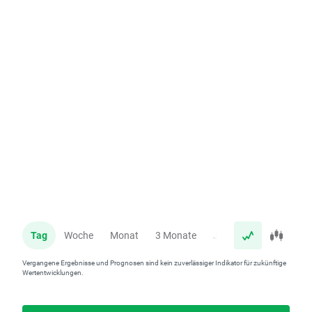
Tag
Woche
Monat
3 Monate
Jahr
Vergangene Ergebnisse und Prognosen sind kein zuverlässiger Indikator für zukünftige
Wertentwicklungen.