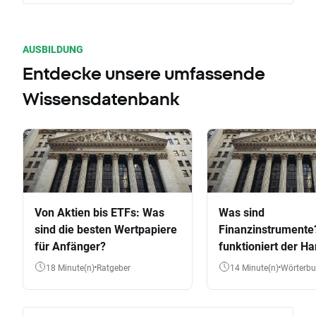
AUSBILDUNG
Entdecke unsere umfassende
Wissensdatenbank
Von Aktien bis ETFs: Was
Was sind
sind die besten Wertpapiere
Finanzinstrumente
für Anfänger?
funktioniert der Ha
Aktien, ETFs & Co.
18 Minute(n)
Ratgeber
14 Minute(n)
Wörterb