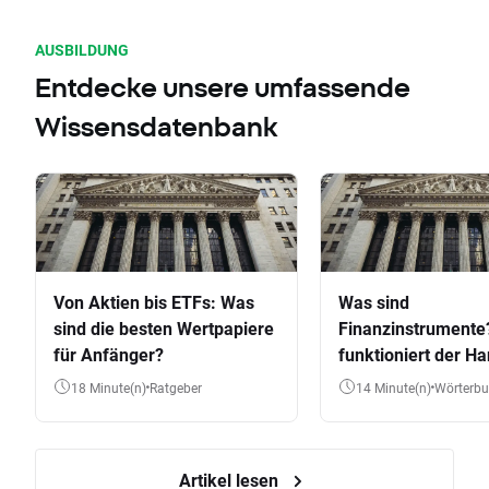
AUSBILDUNG
Entdecke unsere umfassende
Wissensdatenbank
Von Aktien bis ETFs: Was
Was sind
sind die besten Wertpapiere
Finanzinstrumente
für Anfänger?
funktioniert der Ha
Aktien, ETFs & Co.
18 Minute(n)
Ratgeber
14 Minute(n)
Wörterb
Artikel lesen