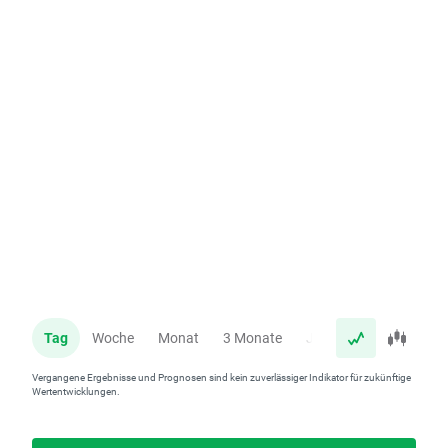
Tag
Woche
Monat
3 Monate
Jahr
Vergangene Ergebnisse und Prognosen sind kein zuverlässiger Indikator für zukünftige
Wertentwicklungen.