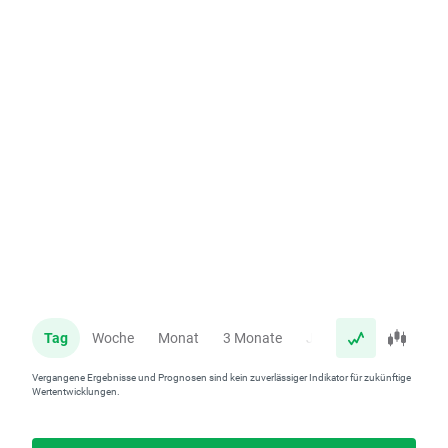
Tag
Woche
Monat
3 Monate
Jahr
Vergangene Ergebnisse und Prognosen sind kein zuverlässiger Indikator für zukünftige
Wertentwicklungen.