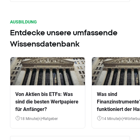
AUSBILDUNG
Entdecke unsere umfassende
Wissensdatenbank
Von Aktien bis ETFs: Was
Was sind
sind die besten Wertpapiere
Finanzinstrumente
für Anfänger?
funktioniert der Ha
Aktien, ETFs & Co.
18 Minute(n)
Ratgeber
14 Minute(n)
Wörterb