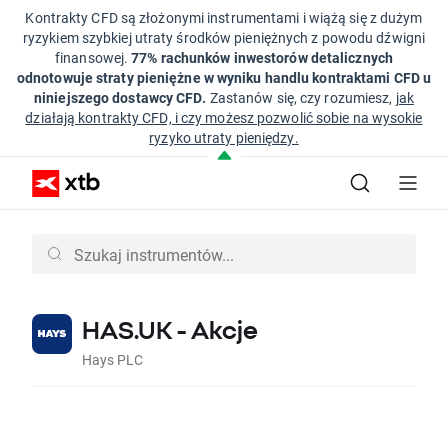
Kontrakty CFD są złożonymi instrumentami i wiążą się z dużym
ryzykiem szybkiej utraty środków pieniężnych z powodu dźwigni
finansowej.
77% rachunków inwestorów detalicznych
odnotowuje straty pieniężne w wyniku handlu kontraktami CFD u
niniejszego dostawcy CFD.
Zastanów się, czy rozumiesz,
jak
działają kontrakty CFD, i czy możesz pozwolić sobie na wysokie
ryzyko utraty pieniędzy.
HAS.UK - Akcje
Hays PLC