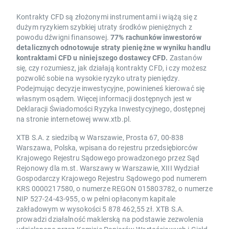
Kontrakty CFD są złożonymi instrumentami i wiążą się z
dużym ryzykiem szybkiej utraty środków pieniężnych z
powodu dźwigni finansowej.
77% rachunków inwestorów
detalicznych odnotowuje straty pieniężne w wyniku handlu
kontraktami CFD u niniejszego dostawcy CFD.
Zastanów
się, czy rozumiesz, jak działają kontrakty CFD, i czy możesz
pozwolić sobie na wysokie ryzyko utraty pieniędzy.
Podejmując decyzje inwestycyjne, powinieneś kierować się
własnym osądem. Więcej informacji dostępnych jest w
Deklaracji Świadomości Ryzyka Inwestycyjnego, dostępnej
na stronie internetowej www.xtb.pl.
XTB S.A. z siedzibą w Warszawie, Prosta 67, 00-838
Warszawa, Polska, wpisana do rejestru przedsiębiorców
Krajowego Rejestru Sądowego prowadzonego przez Sąd
Rejonowy dla m.st. Warszawy w Warszawie, XIII Wydział
Gospodarczy Krajowego Rejestru Sądowego pod numerem
KRS 0000217580, o numerze REGON 015803782, o numerze
NIP 527-24-43-955, o w pełni opłaconym kapitale
zakładowym w wysokości 5 878 462,55 zł. XTB S.A.
prowadzi działalność maklerską na podstawie zezwolenia