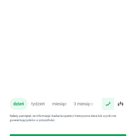
dzień
tydzień
miesiąc
3 miesiące
rok
Należy pamiętać, że informacje i badania oparte o historyczne dane lub wyniki nie
gwarantują zysków w przyszłości.