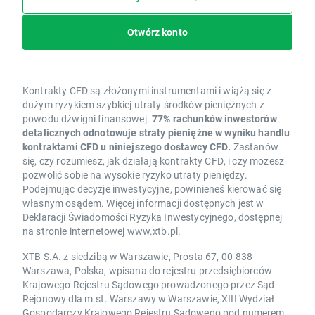
Otwórz konto
Kontrakty CFD są złożonymi instrumentami i wiążą się z
dużym ryzykiem szybkiej utraty środków pieniężnych z
powodu dźwigni finansowej.
77% rachunków inwestorów
detalicznych odnotowuje straty pieniężne w wyniku handlu
kontraktami CFD u niniejszego dostawcy CFD.
Zastanów
się, czy rozumiesz, jak działają kontrakty CFD, i czy możesz
pozwolić sobie na wysokie ryzyko utraty pieniędzy.
Podejmując decyzje inwestycyjne, powinieneś kierować się
własnym osądem. Więcej informacji dostępnych jest w
Deklaracji Świadomości Ryzyka Inwestycyjnego, dostępnej
na stronie internetowej www.xtb.pl.
XTB S.A. z siedzibą w Warszawie, Prosta 67, 00-838
Warszawa, Polska, wpisana do rejestru przedsiębiorców
Krajowego Rejestru Sądowego prowadzonego przez Sąd
Rejonowy dla m.st. Warszawy w Warszawie, XIII Wydział
Gospodarczy Krajowego Rejestru Sądowego pod numerem