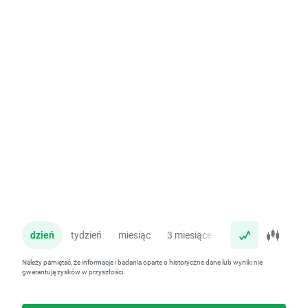
dzień
tydzień
miesiąc
3 miesiące
rok
Należy pamiętać, że informacje i badania oparte o historyczne dane lub wyniki nie
gwarantują zysków w przyszłości.