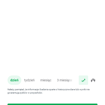
dzień
tydzień
miesiąc
3 miesiące
rok
Należy pamiętać, że informacje i badania oparte o historyczne dane lub wyniki nie
gwarantują zysków w przyszłości.