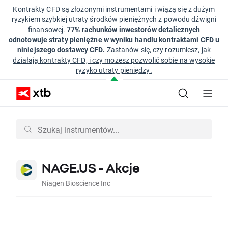
Kontrakty CFD są złożonymi instrumentami i wiążą się z dużym
ryzykiem szybkiej utraty środków pieniężnych z powodu dźwigni
finansowej.
77% rachunków inwestorów detalicznych
odnotowuje straty pieniężne w wyniku handlu kontraktami CFD u
niniejszego dostawcy CFD.
Zastanów się, czy rozumiesz,
jak
działają kontrakty CFD, i czy możesz pozwolić sobie na wysokie
ryzyko utraty pieniędzy.
NAGE.US - Akcje
Niagen Bioscience Inc