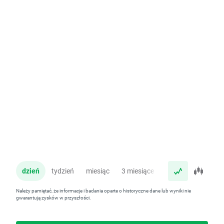
dzień
tydzień
miesiąc
3 miesiące
rok
Należy pamiętać, że informacje i badania oparte o historyczne dane lub wyniki nie
gwarantują zysków w przyszłości.