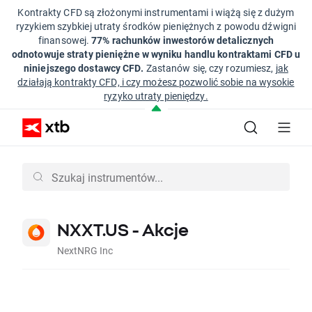
Kontrakty CFD są złożonymi instrumentami i wiążą się z dużym
ryzykiem szybkiej utraty środków pieniężnych z powodu dźwigni
finansowej.
77% rachunków inwestorów detalicznych
odnotowuje straty pieniężne w wyniku handlu kontraktami CFD u
niniejszego dostawcy CFD.
Zastanów się, czy rozumiesz,
jak
działają kontrakty CFD, i czy możesz pozwolić sobie na wysokie
ryzyko utraty pieniędzy.
NXXT.US - Akcje
NextNRG Inc