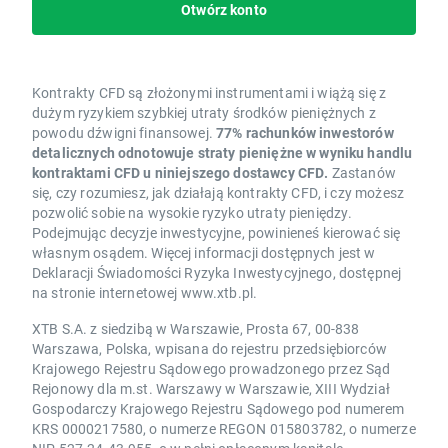
Otwórz konto
Kontrakty CFD są złożonymi instrumentami i wiążą się z
dużym ryzykiem szybkiej utraty środków pieniężnych z
powodu dźwigni finansowej.
77% rachunków inwestorów
detalicznych odnotowuje straty pieniężne w wyniku handlu
kontraktami CFD u niniejszego dostawcy CFD.
Zastanów
się, czy rozumiesz, jak działają kontrakty CFD, i czy możesz
pozwolić sobie na wysokie ryzyko utraty pieniędzy.
Podejmując decyzje inwestycyjne, powinieneś kierować się
własnym osądem. Więcej informacji dostępnych jest w
Deklaracji Świadomości Ryzyka Inwestycyjnego, dostępnej
na stronie internetowej www.xtb.pl.
XTB S.A. z siedzibą w Warszawie, Prosta 67, 00-838
Warszawa, Polska, wpisana do rejestru przedsiębiorców
Krajowego Rejestru Sądowego prowadzonego przez Sąd
Rejonowy dla m.st. Warszawy w Warszawie, XIII Wydział
Gospodarczy Krajowego Rejestru Sądowego pod numerem
KRS 0000217580, o numerze REGON 015803782, o numerze