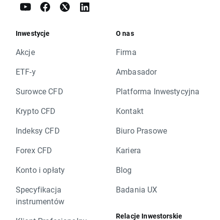
Inwestycje
O nas
Akcje
Firma
ETF-y
Ambasador
Surowce CFD
Platforma Inwestycyjna
Krypto CFD
Kontakt
Indeksy CFD
Biuro Prasowe
Forex CFD
Kariera
Konto i opłaty
Blog
Specyfikacja
Badania UX
instrumentów
Relacje Inwestorskie