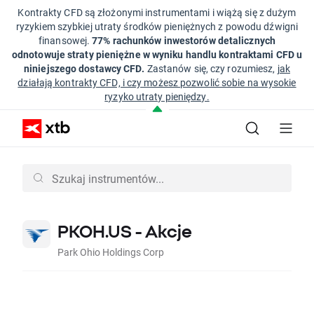
Kontrakty CFD są złożonymi instrumentami i wiążą się z dużym
ryzykiem szybkiej utraty środków pieniężnych z powodu dźwigni
finansowej.
77% rachunków inwestorów detalicznych
odnotowuje straty pieniężne w wyniku handlu kontraktami CFD u
niniejszego dostawcy CFD.
Zastanów się, czy rozumiesz,
jak
działają kontrakty CFD, i czy możesz pozwolić sobie na wysokie
ryzyko utraty pieniędzy.
PKOH.US - Akcje
Park Ohio Holdings Corp