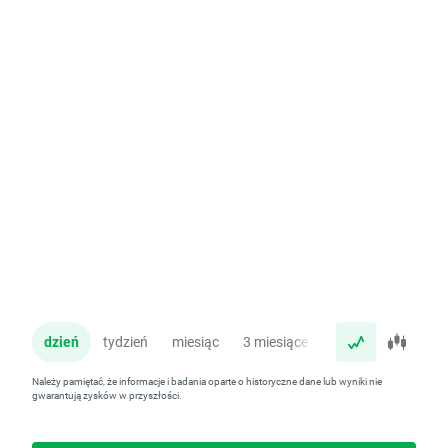
dzień
tydzień
miesiąc
3 miesiące
rok
Należy pamiętać, że informacje i badania oparte o historyczne dane lub wyniki nie
gwarantują zysków w przyszłości.