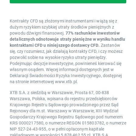
Kontrakty CFD są złożonymi instrumentami i wiążą się z
dużym ryzykiem szybkiej utraty środków pieniężnych z
powodu dźwigni finansowej.
77% rachunków inwestorów
detalicznych odnotowuje straty pieniężne w wyniku handlu
kontraktami CFD u niniejszego dostawcy CFD.
Zastanów
się, czy rozumiesz, jak działają kontrakty CFD, i czy możesz
pozwolić sobie na wysokie ryzyko utraty pieniędzy.
Podejmując decyzje inwestycyjne, powinieneś kierować się
własnym osądem. Więcej informacji dostępnych jest w
Deklaracji Świadomości Ryzyka Inwestycyjnego, dostępnej
na stronie internetowej www.xtb.pl.
XTB S.A. z siedzibą w Warszawie, Prosta 67, 00-838
Warszawa, Polska, wpisana do rejestru przedsiębiorców
Krajowego Rejestru Sądowego prowadzonego przez Sąd
Rejonowy dla m.st. Warszawy w Warszawie, XIII Wydział
Gospodarczy Krajowego Rejestru Sądowego pod numerem
KRS 0000217580, o numerze REGON 015803782, o numerze
NIP 527-24-43-955, o w pełni opłaconym kapitale
zakładowym w wysokości 5 878 462,55 zł. XTB S.A.