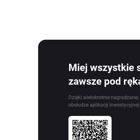
Miej wszystkie 
zawsze pod ręk
Dzięki wielokrotnie nagradzanej 
obsłudze aplikacji inwestycyjne