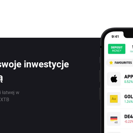
swoje inwestycje
ą
i łatwej w
j XTB