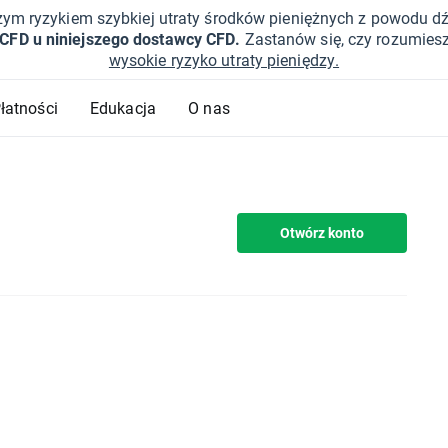
żym ryzykiem szybkiej utraty środków pieniężnych z powodu d
 CFD u niniejszego dostawcy CFD.
Zastanów się, czy rozumies
wysokie ryzyko utraty pieniędzy.
Płatności
Edukacja
O nas
Otwórz konto