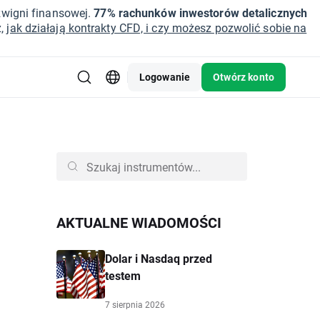
źwigni finansowej.
77% rachunków inwestorów detalicznych
z,
jak działają kontrakty CFD, i czy możesz pozwolić sobie na
Logowanie
Otwórz konto
AKTUALNE WIADOMOŚCI
Dolar i Nasdaq przed
testem
7 sierpnia 2026