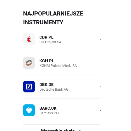
NAJPOPULARNIEJSZE
INSTRUMENTY
CDR.PL
-
CD Projekt SA
KGH.PL
-
KGHM Polska Miedz SA
DBK.DE
-
Deutsche Bank AG
BARC.UK
-
Barclays PLC
Wszystkie akcje