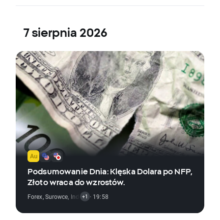
7 sierpnia 2026
Podsumowanie Dnia: Klęska Dolara po NFP,
Złoto wraca do wzrostów.
Forex
,
Surowce
,
Indeksy
· 19:58
+1