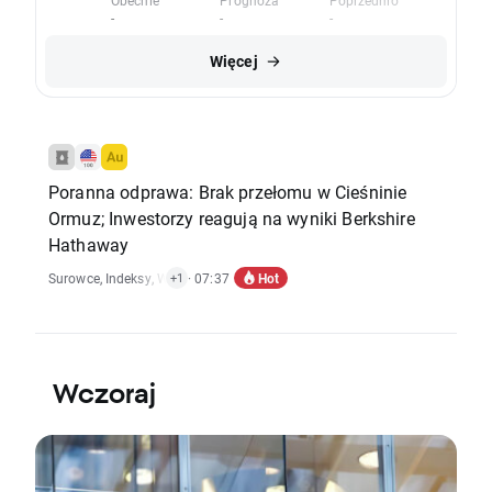
Obecnie
Prognoza
Poprzednio
-
-
-
Więcej
Poranna odprawa: Brak przełomu w Cieśninie
Ormuz; Inwestorzy reagują na wyniki Berkshire
Hathaway
Hot
Surowce
,
Indeksy
,
Wiadomości Ekonomiczne
· 07:37
+1
Wczoraj