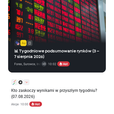
📊 Tygodniowe podsumowanie rynków (3 –
7 sierpnia 2026)
Hot
Forex
,
Surowce
,
Indeksy
· 10:02
,
Krypto
,
Wiadomości Ekonomiczne
+3
Kto zaskoczy wynikami w przyszłym tygodniu?
(07.08.2026)
Hot
Akcje
· 10:00