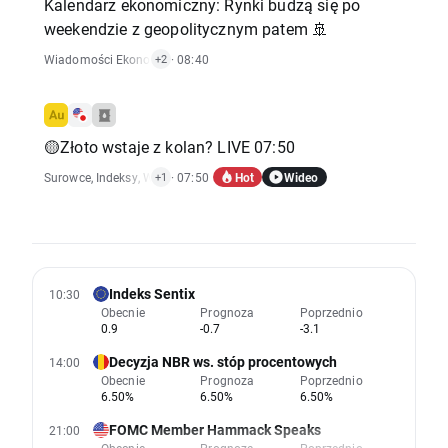
Kalendarz ekonomiczny: Rynki budzą się po
weekendzie z geopolitycznym patem 🚢
Wiadomości Ekonomiczne
· 08:40
,
Akcje
+2
🟡Złoto wstaje z kolan? LIVE 07:50
Hot
Wideo
Surowce
,
Indeksy
,
Wiadomości Ekonomiczne
· 07:50
+1
Indeks Sentix
10:30
Obecnie
Prognoza
Poprzednio
0.9
-0.7
-3.1
Decyzja NBR ws. stóp procentowych
14:00
Obecnie
Prognoza
Poprzednio
6.50%
6.50%
6.50%
FOMC Member Hammack Speaks
21:00