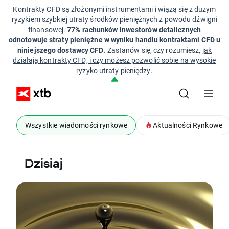
Kontrakty CFD są złożonymi instrumentami i wiążą się z dużym
ryzykiem szybkiej utraty środków pieniężnych z powodu dźwigni
finansowej.
77% rachunków inwestorów detalicznych
odnotowuje straty pieniężne w wyniku handlu kontraktami CFD u
niniejszego dostawcy CFD.
Zastanów się, czy rozumiesz,
jak
działają kontrakty CFD, i czy możesz pozwolić sobie na wysokie
ryzyko utraty pieniędzy.
Wszystkie wiadomości rynkowe
Aktualności Rynkowe
Dzisiaj