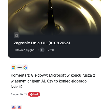
Zagranie Dnia: OIL (10.08.2026)
Surowce
,
Sygnał Transakcyjny
· 17:20
+1
Komentarz Giełdowy: Microsoft w końcu rusza z
własnym chipem AI. Czy to koniec eldorado
Nvidii?
Hot
Akcje
· 16:55