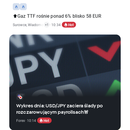
⬆️Gaz TTF rośnie ponad 6% blisko 58 EUR
Hot
Surowce
,
Wiadomości Ekonomiczne
· 10:34
+1
Wykres dnia: USD/JPY zaciera ślady po
rozczarowującym payrollsach🚨
Hot
Forex
· 10:14