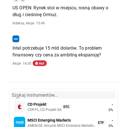
US OPEN: Rynek stoi w miejscu, rosną obawy o
dług i cieśninę Ormuz.
Indeksy
,
Akcje
· 15:49
Intel potrzebuje 15 mld dolarów. To problem
finansowy czy cena za ambitną ekspansję?
Hot
Akcje
· 14:30
Szukaj instrumentów...
CD Projekt
-
STC
CDR.PL, CD Projekt SA
0%
MSCI Emerging Markets
-
ETF
AMEM.DE, Amundi MSCI Emerging Markets UCITS (Acc EUR)
0%