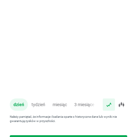
dzień
tydzień
miesiąc
3 miesiące
rok
Należy pamiętać, że informacje i badania oparte o historyczne dane lub wyniki nie
gwarantują zysków w przyszłości.