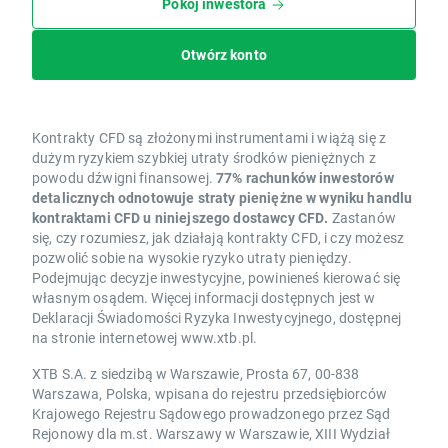
Pokój inwestora
Otwórz konto
Kontrakty CFD są złożonymi instrumentami i wiążą się z
dużym ryzykiem szybkiej utraty środków pieniężnych z
powodu dźwigni finansowej.
77% rachunków inwestorów
detalicznych odnotowuje straty pieniężne w wyniku handlu
kontraktami CFD u niniejszego dostawcy CFD.
Zastanów
się, czy rozumiesz, jak działają kontrakty CFD, i czy możesz
pozwolić sobie na wysokie ryzyko utraty pieniędzy.
Podejmując decyzje inwestycyjne, powinieneś kierować się
własnym osądem. Więcej informacji dostępnych jest w
Deklaracji Świadomości Ryzyka Inwestycyjnego, dostępnej
na stronie internetowej www.xtb.pl.
XTB S.A. z siedzibą w Warszawie, Prosta 67, 00-838
Warszawa, Polska, wpisana do rejestru przedsiębiorców
Krajowego Rejestru Sądowego prowadzonego przez Sąd
Rejonowy dla m.st. Warszawy w Warszawie, XIII Wydział