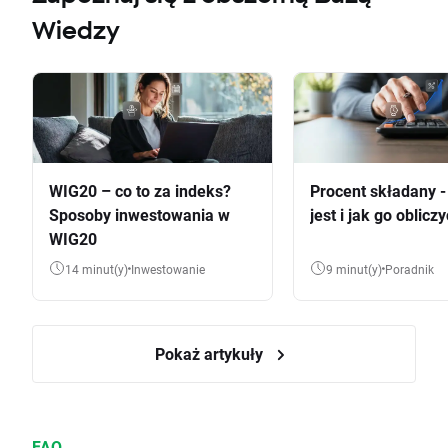
Wiedzy
WIG20 – co to za indeks?
Procent składany 
Sposoby inwestowania w
jest i jak go oblicz
WIG20
14 minut(y)
Inwestowanie
9 minut(y)
Poradnik
Pokaż artykuły
FAQ