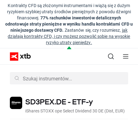
Kontrakty CFD są złożonymi instrumentami i wiążą się z dużym
ryzykiem szybkiej utraty środków pieniężnych z powodu dźwigni
finansowej.
77% rachunków inwestorów detalicznych
odnotowuje straty pieniężne w wyniku handlu kontraktami CFD u
niniejszego dostawcy CFD.
Zastanów się, czy rozumiesz,
jak
działają kontrakty CFD, i czy możesz pozwolić sobie na wysokie
ryzyko utraty pieniędzy.
SD3PEX.DE - ETF-y
iShares STOXX ope Select Dividend 30 DE (Dist, EUR)