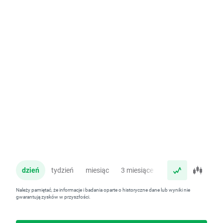
dzień
tydzień
miesiąc
3 miesiące
rok
Należy pamiętać, że informacje i badania oparte o historyczne dane lub wyniki nie
gwarantują zysków w przyszłości.