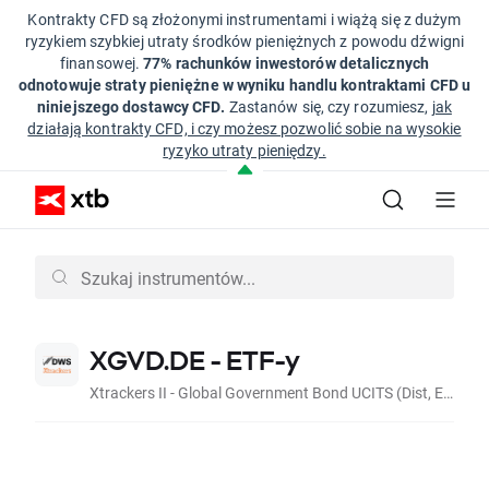
Kontrakty CFD są złożonymi instrumentami i wiążą się z dużym
ryzykiem szybkiej utraty środków pieniężnych z powodu dźwigni
finansowej.
77% rachunków inwestorów detalicznych
odnotowuje straty pieniężne w wyniku handlu kontraktami CFD u
niniejszego dostawcy CFD.
Zastanów się, czy rozumiesz,
jak
działają kontrakty CFD, i czy możesz pozwolić sobie na wysokie
ryzyko utraty pieniędzy.
XGVD.DE - ETF-y
Xtrackers II - Global Government Bond UCITS (Dist, EUR)