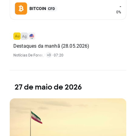
-
BITCOIN
CFD
0%
Destaques da manhã (28.05.2026)
Notícias De Forex
,
Notícias De Matérias-Primas
· 07:20
,
Notícias De Índices
,
Notíc
+3
27 de maio de 2026