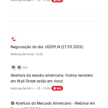
Notícias De Matérias-Primas
· 17:43
+1
Negociação do dia: USDPLN (27.05.2026)
Notícias De Forex
· 15:32
Abertura da sessão americana: Outros recordes
em Wall Street estão em risco!
Hot
Notícias De Índices
,
Notícias De Ações
· 15:06
+1
🔴 Abertura do Mercado Americano - Webinar em