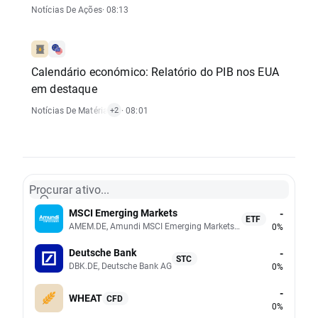
Notícias De Ações
· 08:13
Calendário económico: Relatório do PIB nos EUA
em destaque
Notícias De Matérias-Primas
· 08:01
,
Relatórios Económicos
+2
Procurar ativo...
MSCI Emerging Markets
-
ETF
AMEM.DE, Amundi MSCI Emerging Markets UCITS (Acc EUR)
0%
Deutsche Bank
-
STC
DBK.DE, Deutsche Bank AG
0%
-
WHEAT
CFD
0%