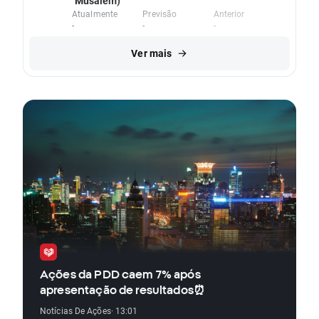
Musalem)
Atualmente
Previsão
Anterior
-
-
-
Ver mais
Ações da PDD caem 7% após
apresentação de resultados⏰
Notícias De Ações
· 13:01