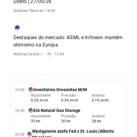
Direto | 27/05/26
Análises Técnicas
· 14:05
Destaques do mercado: ASML e Infineon mantêm
otimismo na Europa
Notícias De Índices
,
Notícias De Ações
· 13:04
+1
Inventários Grossistas M/M
16:00
Atualmente
Previsão
Anterior
0.2% m/m
0.3% m/m
0.1% m/m
EIA Natural Gas Storage
16:30
Atualmente
Previsão
Anterior
33 bn
30 bn
28 bn
Wystąpienie szefa Fed z St. Louis (Alberto
23:30