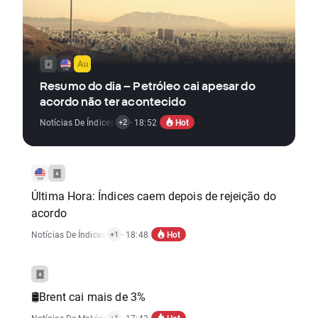
Resumo do dia – Petróleo cai apesar do
acordo não ter acontecido
Hot
Notícias De Índices
,
Notícias De Matérias-Primas
· 18:52
,
Notícias De Forex
+2
Última Hora: Índices caem depois de rejeição do
acordo
Hot
Notícias De Índices
,
Notícias De Matérias-Primas
· 18:48
+1
🛢️Brent cai mais de 3%
Hot