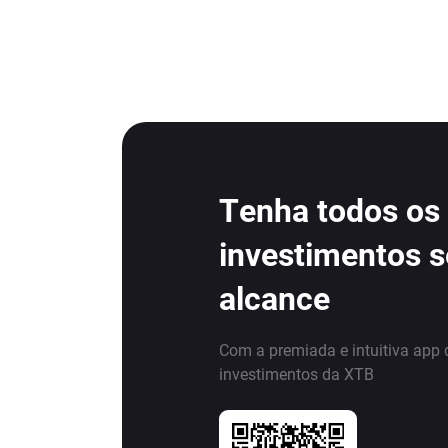
Tenha todos os
investimentos 
alcance
Com a premiada e intuitiva app 
investimentos da XTB