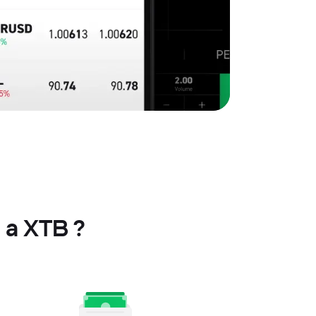
a XTB ?