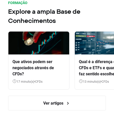
FORMAÇÃO
Explore a ampla Base de
Conhecimentos
Que ativos podem ser
Qual é a diferença 
negociados através de
CFDs e ETFs e qua
CFDs?
faz sentido escolh
outro instrumento?
17 minuto(s)
CFDs
13 minuto(s)
CFDs
Ver artigos