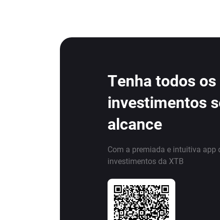
Tenha todos os
investimentos 
alcance
Com a premiada e intuitiva app 
investimentos da XTB