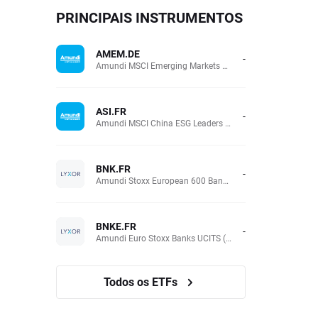
PRINCIPAIS INSTRUMENTOS
AMEM.DE
-
Amundi MSCI Emerging Markets UCITS (Acc EUR)
ASI.FR
-
Amundi MSCI China ESG Leaders Extra (DR) UCITS (Acc EUR)
BNK.FR
-
Amundi Stoxx European 600 Banks UCITS(Acc EUR)
BNKE.FR
-
Amundi Euro Stoxx Banks UCITS (Acc EUR)
Todos os ETFs