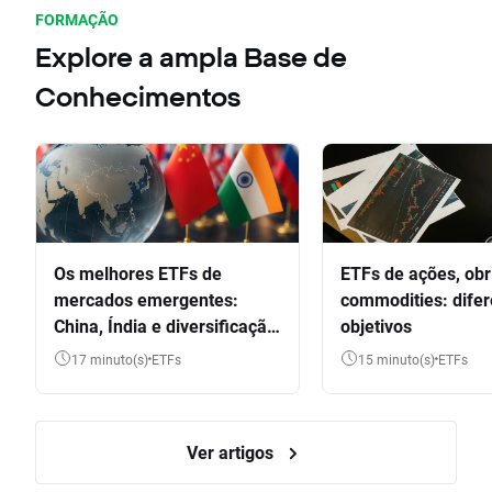
FORMAÇÃO
Explore a ampla Base de
Conhecimentos
Os melhores ETFs de
ETFs de ações, obr
mercados emergentes:
commodities: dife
China, Índia e diversificação
objetivos
global
17 minuto(s)
ETFs
15 minuto(s)
ETFs
Ver artigos