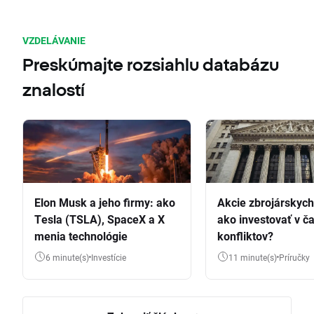
VZDELÁVANIE
Preskúmajte rozsiahlu databázu
znalostí
Elon Musk a jeho firmy: ako
Akcie zbrojárskych 
Tesla (TSLA), SpaceX a X
ako investovať v č
menia technológie
konfliktov?
6 minute(s)
Investície
11 minute(s)
Príručky