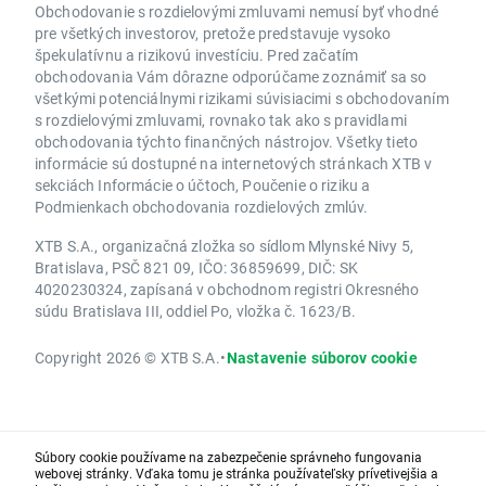
Obchodovanie s rozdielovými zmluvami nemusí byť vhodné
pre všetkých investorov, pretože predstavuje vysoko
špekulatívnu a rizikovú investíciu. Pred začatím
obchodovania Vám dôrazne odporúčame zoznámiť sa so
všetkými potenciálnymi rizikami súvisiacimi s obchodovaním
s rozdielovými zmluvami, rovnako tak ako s pravidlami
obchodovania týchto finančných nástrojov. Všetky tieto
informácie sú dostupné na internetových stránkach XTB v
sekciách Informácie o účtoch, Poučenie o riziku a
Podmienkach obchodovania rozdielových zmlúv.
XTB S.A., organizačná zložka so sídlom Mlynské Nivy 5,
Bratislava, PSČ 821 09, IČO: 36859699, DIČ: SK
4020230324, zapísaná v obchodnom registri Okresného
súdu Bratislava III, oddiel Po, vložka č. 1623/B.
Copyright 2026 © XTB S.A.
•
Nastavenie súborov cookie
Súbory cookie používame na zabezpečenie správneho fungovania
webovej stránky. Vďaka tomu je stránka používateľsky prívetivejšia a