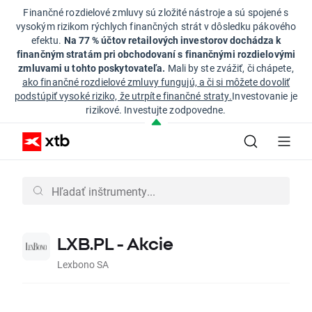
Finančné rozdielové zmluvy sú zložité nástroje a sú spojené s
vysokým rizikom rýchlych finančných strát v dôsledku pákového
efektu.
Na 77 % účtov retailových investorov dochádza k
finančným stratám pri obchodovaní s finančnými rozdielovými
zmluvami u tohto poskytovateľa.
Mali by ste zvážiť, či chápete,
ako finančné rozdielové zmluvy fungujú, a či si môžete dovoliť
podstúpiť vysoké riziko, že utrpíte finančné straty.
Investovanie je
rizikové. Investujte zodpovedne.
LXB.PL - Akcie
Lexbono SA