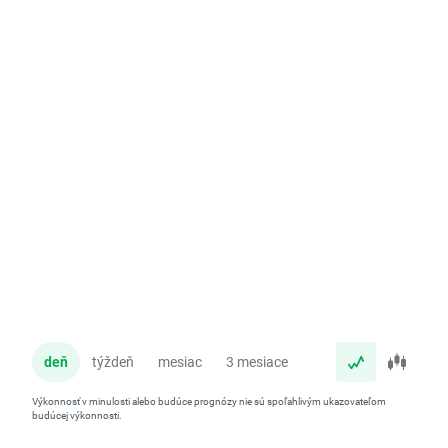
deň
týždeň
mesiac
3 mesiace
rok
Výkonnosť v minulosti alebo budúce prognózy nie sú spoľahlivým ukazovateľom
budúcej výkonnosti.