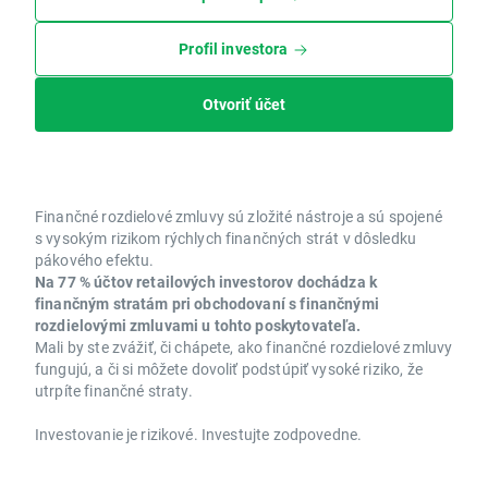
Profil investora
Otvoriť účet
Finančné rozdielové zmluvy sú zložité nástroje a sú spojené
s vysokým rizikom rýchlych finančných strát v dôsledku
pákového efektu.
Na 77 % účtov retailových investorov dochádza k
finančným stratám pri obchodovaní s finančnými
rozdielovými zmluvami u tohto poskytovateľa.
Mali by ste zvážiť, či chápete, ako finančné rozdielové zmluvy
fungujú, a či si môžete dovoliť podstúpiť vysoké riziko, že
utrpíte finančné straty.
Investovanie je rizikové. Investujte zodpovedne.