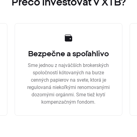
Prečo investovať v XTB?
Bezpečne a spoľahlivo
Sme jednou z najväčších brokerských
spoločností kótovaných na burze
cenných papierov na svete, ktorá je
regulovaná niekoľkými renomovanými
dozornými orgánmi. Sme tiež krytí
kompenzačným fondom.