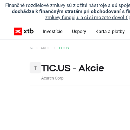
Finančné rozdielové zmluvy sú zložité nástroje a sú spo
dochádza k finančným stratám pri obchodovaní s f
zmluvy fungujú, a či si môžete dovoliť 
Investície
Úspory
Karta a platby
AKCIE
TIC.US
TIC.US - Akcie
Acuren Corp