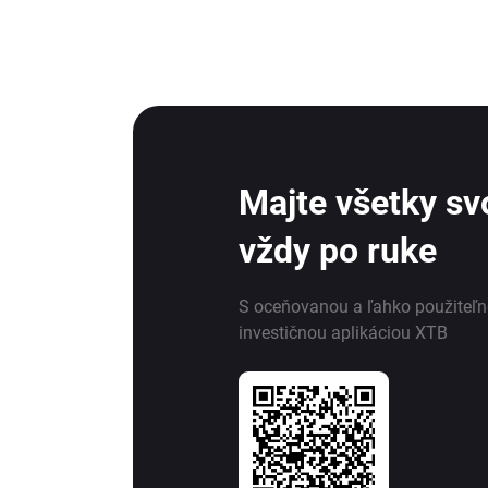
Majte všetky svo
vždy po ruke
S oceňovanou a ľahko použiteľ
investičnou aplikáciou XTB