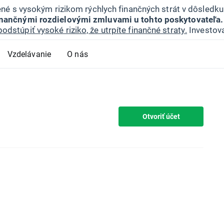
jené s vysokým rizikom rýchlych finančných strát v dôsledk
inančnými rozdielovými zmluvami u tohto poskytovateľa.
podstúpiť vysoké riziko, že utrpíte finančné straty.
Investova
Vzdelávanie
O nás
Otvoriť účet