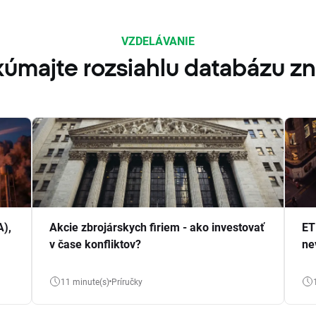
VZDELÁVANIE
úmajte rozsiahlu databázu zn
A),
Akcie zbrojárskych firiem - ako investovať
ET
v čase konfliktov?
ne
11 minute(s)
Príručky