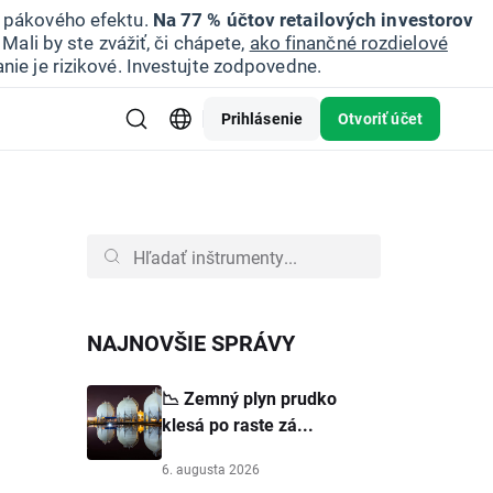
u pákového efektu.
Na 77 % účtov retailových investorov
Mali by ste zvážiť, či chápete,
ako finančné rozdielové
nie je rizikové. Investujte zodpovedne.
Prihlásenie
Otvoriť účet
NAJNOVŠIE SPRÁVY
📉 Zemný plyn prudko
klesá po raste zá...
6. augusta 2026