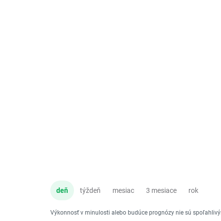
deň
týždeň
mesiac
3 mesiace
rok
Výkonnosť v minulosti alebo budúce prognózy nie sú spoľahli