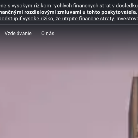
jené s vysokým rizikom rýchlych finančných strát v dôsledk
inančnými rozdielovými zmluvami u tohto poskytovateľa.
podstúpiť vysoké riziko, že utrpíte finančné straty.
Investova
Vzdelávanie
O nás