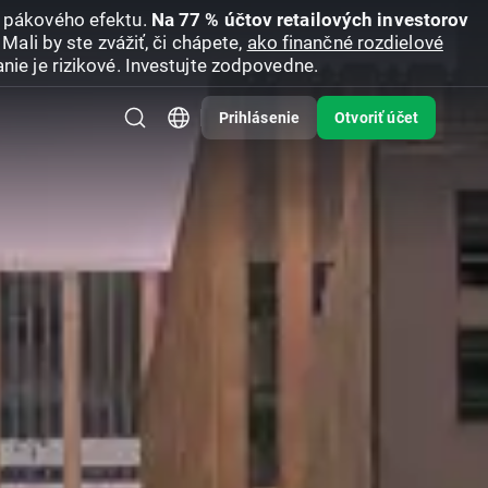
u pákového efektu.
Na 77 % účtov retailových investorov
Mali by ste zvážiť, či chápete,
ako finančné rozdielové
nie je rizikové. Investujte zodpovedne.
Prihlásenie
Otvoriť účet