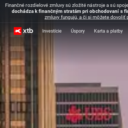
Finančné rozdielové zmluvy sú zložité nástroje a sú spo
dochádza k finančným stratám pri obchodovaní s f
zmluvy fungujú, a či si môžete dovoliť 
Investície
Úspory
Karta a platby