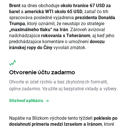
Brent
sa dnes obchoduje
okolo hranice 67 USD za
barel
a
americká WTI okolo 65 USD
, zatiaľ čo trh
spracováva posledné vyjadrenia
prezidenta Donalda
Trumpa
, ktorý oznámil, že neustúpi zo stratégie
„maximálneho tlaku“ na Irán
. Zároveň avizoval
nadchádzajúce
rokovania s Teheránom
, aj keď jeho
predchádzajúce komentáre o umožnení
dovozu
iránskej ropy do Číny
vyvolali zmätok.
Otvorenie účtu zadarmo
Otvorte si účet rýchlo a bez zbytočných formalít,
úplne zadarmo. Využite aj bezplatné vklady a výbery.
Stiahnuť aplikáciu
Napätie na Blízkom východe tento týždeň
pokleslo po
dosiahnutí prímeria medzi Izraelom a Iránom
, ktoré