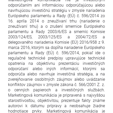
odporúčaním ani informáciou odporúčajúcou alebo
navrhujúcou investičnú stratégiu v zmysle nariadenia
Európskeho parlamentu a Rady (EÚ) č. 596/2014 zo
16. apríla 2014 o zneužívaní trhu (nariadenie o
zneužívaní trhu) a o zrušení smernice Európskeho
parlamentu a Rady 2003/6/ES a smerníc Komisie
2003/124/ES, 2003/125/ES a 2004/72/ES a
delegovaného nariadenia Komisie (EÚ) 2016/958 z 9.
marca 2016, ktorým sa dopĺňa nariadenie Európskeho
parlamentu a Rady (EÚ) č. 596/2014, pokiaľ ide o
regulačné technické predpisy upravujúce technické
opatrenia na objektívnu prezentáciu investičných
odporúčaní alebo iných informácií, ktorými sa
odporúča alebo navrhuje investičná stratégia, a na
zverejňovanie osobitných záujmov alebo uvádzanie
konfliktov záujmov v zmysle zákona č. 566/2001 Z. z.
o cenných papieroch a investičných službách.
Marketingová komunikácia je pripravená s najvyššou
starostlivosťou, objektivitou, prezentuje fakty známe
autorovi k dátumu prípravy a neobsahuje žiadne
hodnotiace prvky. Marketingová komunikácia je