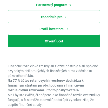
Partnerský program
xopenhub.pro
Profil investora
Otvoriť účet
Finančné rozdielové zmluvy sú zložité nástroje a sú spojené
s vysokým rizikom rýchlych finančných strát v dôsledku
pákového efektu.
Na 77 % účtov retailových investorov dochádza k
finančným stratám pri obchodovaní s finančnými
rozdielovými zmluvami u tohto poskytovateľa.
Mali by ste zvážiť, či chápete, ako finančné rozdielové zmluvy
fungujú, a či si môžete dovoliť podstúpiť vysoké riziko, že
utrpíte finančné straty.