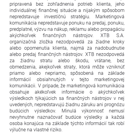
pripravená bez zohľadnenia potrieb klienta, jeho
individuálnej finančnej situácie a nijakým spôsobom
nepredstavuje investičnú stratégiu. Marketingová
komunikácia nepredstavuje ponuku na predaj, ponuku,
predplatné, výzvu na nákup, reklamu alebo propagáciu
akýchkoľvek finančných nástrojov. XTB S.A.
organizačná zložka nezodpovedá za žiadne kroky
alebo opomenutia klienta, najmä za nadobudnutie
alebo predaj finančných nástrojov. XTB nezodpovedá
za žiadnu stratu alebo škodu, vrátane, bez
obmedzenia, akejkoľvek straty, ktorá môže vzniknúť
priamo alebo nepriamo, spôsobená na základe
informácií obsiahnutých v tejto marketingovej
komunikácii. V prípade, že marketingová komunikácia
obsahuje akékoľvek informácie o akýchkoľvek
výsledkoch týkajúcich sa finančných nástrojov v nej
uvedených, nepredstavujú žiadnu záruku ani prognózu
budúcich výsledkov. Minulá výkonnosť nemusí
nevyhnutne naznačovať budúce výsledky a každá
osoba konajúca na základe týchto informácií tak robí
výlučne na vlastné riziko.