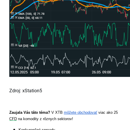
Zdroj: xStation5
Zaujala Vás táto téma? 
V XTB 
môžete obchodovať
 viac ako 25 
CFD
 na komodity z rôznych sektorov!
Konkurenčné spready