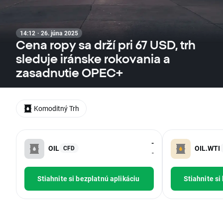
14:12 · 26. júna 2025
Cena ropy sa drží pri 67 USD, trh
sleduje iránske rokovania a
zasadnutie OPEC+
Komoditný Trh
-
OIL
OIL.WTI
CFD
-
Stiahnite si bezplatnú aplikáciu
Stiahnite si