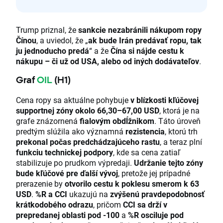
Trump priznal, že
sankcie nezabránili nákupom ropy
Čínou
, a uviedol, že „
ak bude Irán predávať ropu, tak
ju jednoducho predá
“ a že
Čína si nájde cestu k
nákupu – či už od USA, alebo od iných dodávateľov
.
Graf
OIL
(H1)
Cena ropy sa aktuálne pohybuje
v blízkosti kľúčovej
supportnej zóny okolo 66,30–67,00 USD
, ktorá je na
grafe znázornená
fialovým obdĺžnikom
. Táto úroveň
predtým slúžila ako významná
rezistencia
, ktorú trh
prekonal počas predchádzajúceho rastu
, a teraz plní
funkciu technickej podpory
, kde sa cena zatiaľ
stabilizuje po prudkom výpredaji.
Udržanie tejto zóny
bude kľúčové pre ďalší vývoj
, pretože jej prípadné
prerazenie by
otvorilo cestu k poklesu smerom k 63
USD
.
%R a CCI
ukazujú na
zvýšenú pravdepodobnosť
krátkodobého odrazu
, pričom
CCI sa drží v
prepredanej oblasti pod -100
a
%R osciluje pod