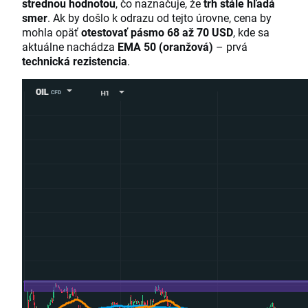
strednou hodnotou
, čo naznačuje, že
trh stále hľadá
smer
. Ak by došlo k odrazu od tejto úrovne, cena by
mohla opäť
otestovať pásmo 68 až 70 USD
, kde sa
aktuálne nachádza
EMA 50 (oranžová)
– prvá
technická rezistencia
.