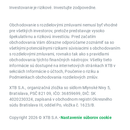
Investovanie je rizikové. Investujte zodpovedne.
Obchodovanie s rozdielovými zmluvami nemusí byť vhodné
pre všetkých investorov, pretože predstavuje vysoko
špekulatívnu a rizikovú investíciu. Pred začatím
obchodovania Vám dôrazne odporúčame zoznámiť sa so
všetkými potenciálnymi rizikami súvisiacimi s obchodovaním
s rozdielovými zmluvami, rovnako tak ako s pravidlami
obchodovania týchto finančných nástrojov. Všetky tieto
informácie sú dostupné na internetových stránkach XTB v
sekciách Informácie o účtoch, Poučenie o riziku a
Podmienkach obchodovania rozdielových zmlúv.
XTB S.A., organizačná zložka so sídlom Mlynské Nivy 5,
Bratislava, PSČ 821 09, IČO: 36859699, DIČ: SK
4020230324, zapísaná v obchodnom registri Okresného
súdu Bratislava III, oddiel Po, vložka č. 1623/B.
Copyright 2026 © XTB S.A.
•
Nastavenie súborov cookie