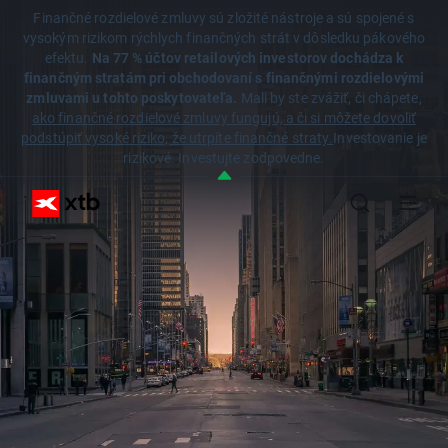
Finančné rozdielové zmluvy sú zložité nástroje a sú spojené s
vysokým rizikom rýchlych finančných strát v dôsledku pákového
efektu.
Na 77 % účtov retailových investorov dochádza k
finančným stratám pri obchodovaní s finančnými rozdielovými
zmluvami u tohto poskytovateľa.
Mali by ste zvážiť, či chápete,
ako finančné rozdielové zmluvy fungujú, a či si môžete dovoliť
podstúpiť vysoké riziko, že utrpíte finančné straty.
Investovanie je
rizikové. Investujte zodpovedne.