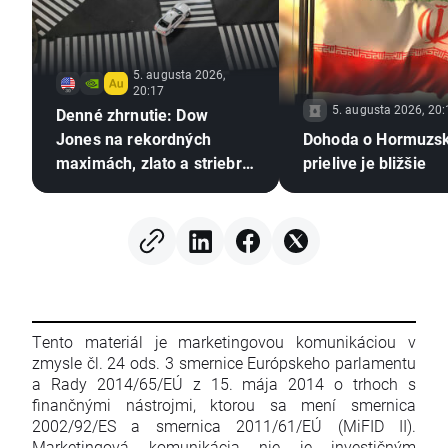
5. augusta 2026,
20:17
5. augusta 2026, 20:
Denné zhrnutie: Dow
Jones na rekordných
Dohoda o Hormuzs
maximách, zlato a striebro
prielive je bližšie
rastú vďaka nádejám na
dohodu medzi USA a
Iránom
Tento materiál je marketingovou komunikáciou v
zmysle čl. 24 ods. 3 smernice Európskeho parlamentu
a Rady 2014/65/EÚ z 15. mája 2014 o trhoch s
finančnými nástrojmi, ktorou sa mení smernica
2002/92/ES a smernica 2011/61/EÚ (MiFID II).
Marketingová komunikácia nie je investičným