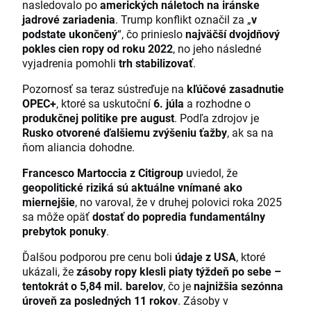
nasledovalo po
amerických náletoch na iránske
jadrové zariadenia
. Trump konflikt označil za „
v
podstate ukončený
“, čo prinieslo
najväčší dvojdňový
pokles cien ropy od roku 2022
, no jeho následné
vyjadrenia pomohli
trh stabilizovať
.
Pozornosť sa teraz sústreďuje na
kľúčové zasadnutie
OPEC+
, ktoré sa uskutoční
6. júla
a rozhodne o
produkčnej politike pre august
. Podľa zdrojov je
Rusko otvorené ďalšiemu zvýšeniu ťažby
, ak sa na
ňom aliancia dohodne.
Francesco Martoccia z Citigroup
uviedol, že
geopolitické riziká sú aktuálne vnímané ako
miernejšie
, no varoval, že v druhej polovici roka 2025
sa môže opäť
dostať do popredia fundamentálny
prebytok ponuky
.
Ďalšou podporou pre cenu boli
údaje z USA
, ktoré
ukázali, že
zásoby ropy klesli piaty týždeň po sebe –
tentokrát o 5,84 mil. barelov
, čo je
najnižšia sezónna
úroveň za posledných 11 rokov
. Zásoby v